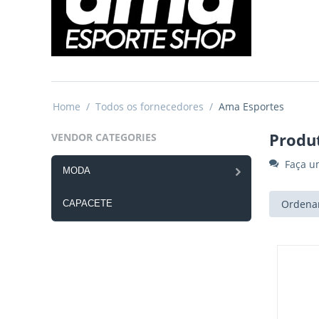
Home
/
Todos os fornecedores
/
Ama Esportes
Produ
VENDOR CATEGORIES
Faça u
MODA
Ordenar
CAPACETE