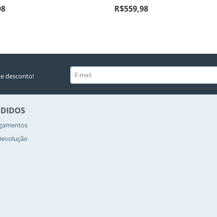
98
R$
559,98
e desconto!
EDIDOS
agamentos
 Devolução