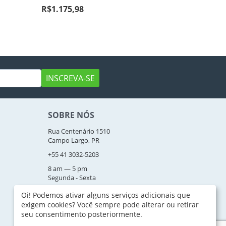
R$
1.175,98
INSCREVA-SE
SOBRE NÓS
Rua Centenário 1510
Campo Largo, PR
+55 41 3032-5203
8 am — 5 pm
Segunda - Sexta
plac@bithome-brasil.com.br
Oi! Podemos ativar alguns serviços adicionais que
exigem cookies? Você sempre pode alterar ou retirar
Sobre a Empresa
seu consentimento posteriormente.