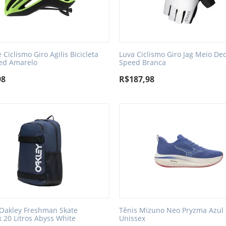
Ciclismo Giro Agilis Bicicleta
Luva Ciclismo Giro Jag Meio De
ed Amarelo
Speed Branca
98
R$
187,98
 Oakley Freshman Skate
Tênis Mizuno Neo Pryzma Azul
 20 Litros Abyss White
Unissex