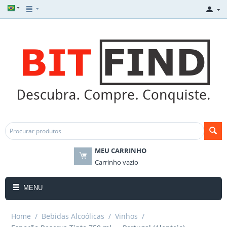
MEU CARRINHO
Carrinho vazio
MENU
Home
/
Bebidas Alcoólicas
/
Vinhos
/