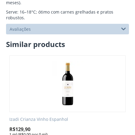
meses).
Serve: 16–18°C; ótimo com carnes grelhadas e pratos
robustos.
Avaliações
Similar products
Izadi Crianza Vinho Espanhol
R$
129,90
1 ml (R$
0,00
por 0 ml)